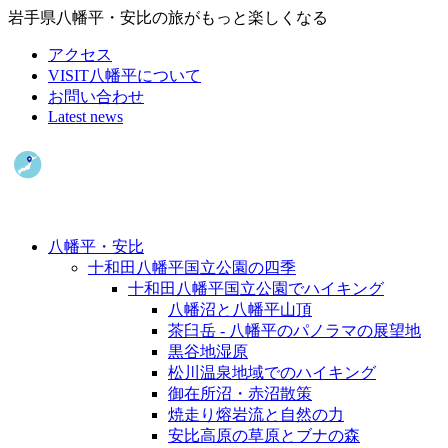
岩手県八幡平・安比の旅がもっと楽しくなる
アクセス
VISIT八幡平について
お問い合わせ
Latest news
八幡平・安比
十和田八幡平国立公園の四季
十和田八幡平国立公園でハイキング
八幡沼と八幡平山頂
茶臼岳 - 八幡平のパノラマの展望地
黒谷地湿原
松川温泉地域でのハイキング
御在所沼・赤沼散策
焼走り熔岩流と自然の力
安比高原の草原とブナの森