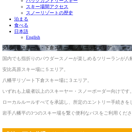
バックカントリースキー
スキー場間アクセス
スノーリゾートの歴史
泊まる
食べる
日本語
English
安比高原スキー場・下倉スキー場 ツリーランエリア
国内でも指折りのパウダースノーが楽しめるツリーランが八
安比高原スキー場に５エリア。
八幡平リゾート下倉スキー場に３エリア。
いずれも上級者以上のスキーヤー・スノーボーダー向けです
ローカルルールすべてを承認し、所定のエントリー手続きを
岩手八幡平の3つのスキー場を繋ぐ便利なバスをご利用くだ