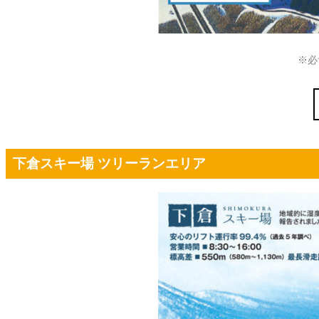
※必
下倉スキー場 ツリーランエリア