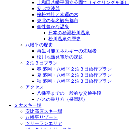
十和田八幡平国立公園でサイクリングを楽し
安比塗漆器
桜松神社と幸運の木
東北の有名観光都市
個性豊かな温泉
日本の秘湯松川温泉
松川温泉の歴史
八幡平の歴史
再生可能エネルギーの先駆者
松川地熱発電所の課題
２泊３日プラン
春 盛岡・八幡平２泊３日旅行プラン
夏 盛岡・八幡平２泊３日旅行プラン
秋 盛岡・八幡平２泊３日旅行プラン
アクセス
八幡平までの一般的な交通手段
バスの乗り方（盛岡駅）
２大スキー場
安比高原スキー場
八幡平リゾート
ツリーランエリア