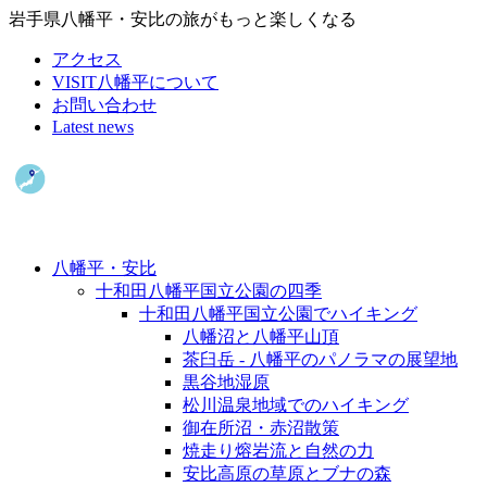
岩手県八幡平・安比の旅がもっと楽しくなる
アクセス
VISIT八幡平について
お問い合わせ
Latest news
八幡平・安比
十和田八幡平国立公園の四季
十和田八幡平国立公園でハイキング
八幡沼と八幡平山頂
茶臼岳 - 八幡平のパノラマの展望地
黒谷地湿原
松川温泉地域でのハイキング
御在所沼・赤沼散策
焼走り熔岩流と自然の力
安比高原の草原とブナの森