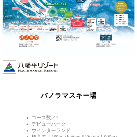
パノラマスキー場
コース数／7
デビューパーク
ウインターランド
標高差／460m（bottom 540~ top 1,000m）