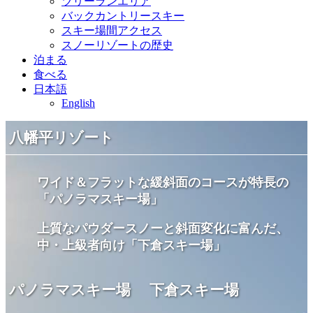
ツリーランエリア
バックカントリースキー
スキー場間アクセス
スノーリゾートの歴史
泊まる
食べる
日本語
English
八幡平リゾート
ワイド＆フラットな緩斜面のコースが特長の
「パノラマスキー場」
上質なパウダースノーと斜面変化に富んだ、
中・上級者向け「下倉スキー場」
パノラマスキー場
下倉スキー場