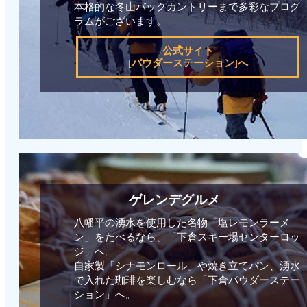
本格的な冬山バックカントリーまで多彩なプログ
ラムがございます。
公式サイト
[パウダーステーション]へ
ゲレンデグルメ
八幡平の湧水を使用した名物「塩レモンラーメ
ン」をたべるなら、「下倉スキー場センターロッ
ジ」へ。
自家製「シナモンロール」や焼き立てパン、湧水
で入れた珈琲を楽しむなら「下倉パウダーステー
ション」へ。