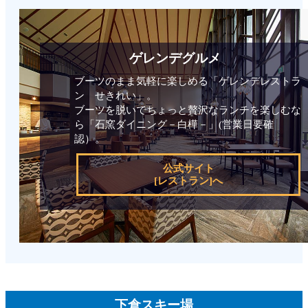
ゲレンデグルメ
ブーツのまま気軽に楽しめる「ゲレンデレストラ
ン せきれい」。
ブーツを脱いでちょっと贅沢なランチを楽しむな
ら「石窯ダイニング－白樺－」(営業日要確
認）。
公式サイト
[レストラン]へ
下倉スキー場