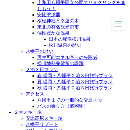
十和田八幡平国立公園でサイクリングを楽
しもう！
安比塗漆器
桜松神社と幸運の木
東北の有名観光都市
個性豊かな温泉
日本の秘湯松川温泉
松川温泉の歴史
八幡平の歴史
再生可能エネルギーの先駆者
松川地熱発電所の課題
２泊３日プラン
春 盛岡・八幡平２泊３日旅行プラン
夏 盛岡・八幡平２泊３日旅行プラン
秋 盛岡・八幡平２泊３日旅行プラン
アクセス
八幡平までの一般的な交通手段
バスの乗り方（盛岡駅）
２大スキー場
安比高原スキー場
八幡平リゾート