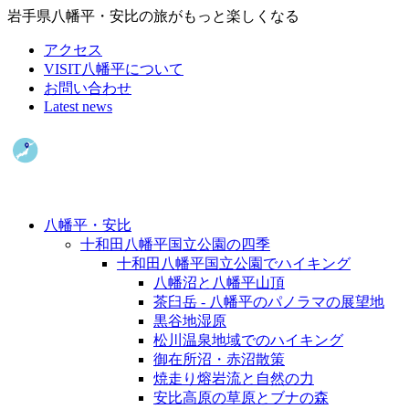
岩手県八幡平・安比の旅がもっと楽しくなる
アクセス
VISIT八幡平について
お問い合わせ
Latest news
八幡平・安比
十和田八幡平国立公園の四季
十和田八幡平国立公園でハイキング
八幡沼と八幡平山頂
茶臼岳 - 八幡平のパノラマの展望地
黒谷地湿原
松川温泉地域でのハイキング
御在所沼・赤沼散策
焼走り熔岩流と自然の力
安比高原の草原とブナの森