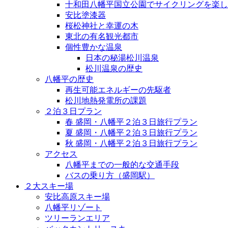
十和田八幡平国立公園でサイクリングを楽し
安比塗漆器
桜松神社と幸運の木
東北の有名観光都市
個性豊かな温泉
日本の秘湯松川温泉
松川温泉の歴史
八幡平の歴史
再生可能エネルギーの先駆者
松川地熱発電所の課題
２泊３日プラン
春 盛岡・八幡平２泊３日旅行プラン
夏 盛岡・八幡平２泊３日旅行プラン
秋 盛岡・八幡平２泊３日旅行プラン
アクセス
八幡平までの一般的な交通手段
バスの乗り方（盛岡駅）
２大スキー場
安比高原スキー場
八幡平リゾート
ツリーランエリア