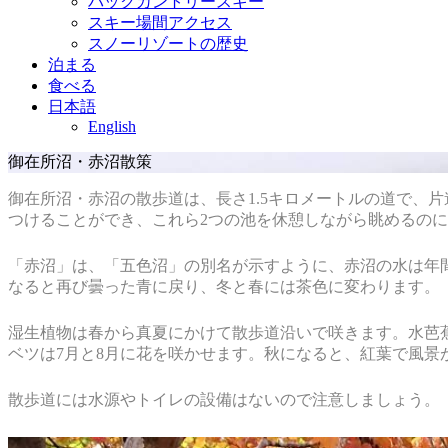
バックカントリースキー
スキー場間アクセス
スノーリゾートの歴史
泊まる
食べる
日本語
English
御在所沼・赤沼散策
御在所沼・赤沼の散歩道は、長さ1.5キロメートルの道で、
つけることができ、これら2つの池を休憩しながら眺めるの
「赤沼」は、「五色沼」の別名が示すように、赤沼の水は年
なると再び曇った青に戻り、冬と春には茶色に変わります。
湿生植物は春から真夏にかけて散歩道沿いで咲きます。水芭蕉
ベツは7月と8月に花を咲かせます。秋になると、紅葉で風景
散歩道には水源やトイレの設備はないので注意しましょう。