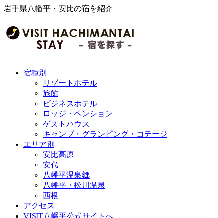
岩手県八幡平・安比の宿を紹介
宿種別
リゾートホテル
旅館
ビジネスホテル
ロッジ・ペンション
ゲストハウス
キャンプ・グランピング・コテージ
エリア別
安比高原
安代
八幡平温泉郷
八幡平・松川温泉
西根
アクセス
VISIT八幡平公式サイトへ