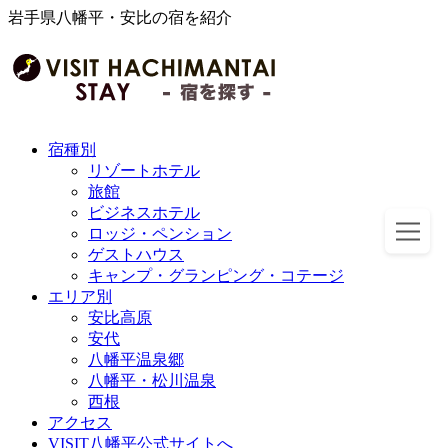
岩手県八幡平・安比の宿を紹介
宿種別
リゾートホテル
旅館
ビジネスホテル
ロッジ・ペンション
ゲストハウス
キャンプ・グランピング・コテージ
エリア別
安比高原
安代
八幡平温泉郷
八幡平・松川温泉
西根
アクセス
VISIT八幡平公式サイトへ