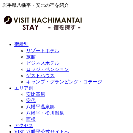
岩手県八幡平・安比の宿を紹介
宿種別
リゾートホテル
旅館
ビジネスホテル
ロッジ・ペンション
ゲストハウス
キャンプ・グランピング・コテージ
エリア別
安比高原
安代
八幡平温泉郷
八幡平・松川温泉
西根
アクセス
VISIT八幡平公式サイトへ