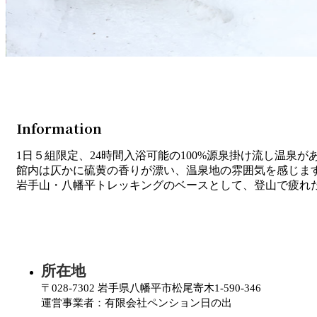
Information
1日５組限定、24時間入浴可能の100%源泉掛け流し温泉が
館内は仄かに硫黄の香りが漂い、温泉地の雰囲気を感じま
岩手山・八幡平トレッキングのベースとして、登山で疲れ
所在地
〒028-7302 岩手県八幡平市松尾寄木1-590-346
運営事業者：有限会社ペンション日の出