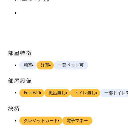
部屋特徴
和室
洋室
一部ペット可
部屋設備
Free Wifi
風呂無し
トイレ無し
一部トイレ
決済
クレジットカード
電子マネー