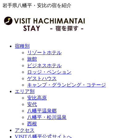
岩手県八幡平・安比の宿を紹介
宿種別
リゾートホテル
旅館
ビジネスホテル
ロッジ・ペンション
ゲストハウス
キャンプ・グランピング・コテージ
エリア別
安比高原
安代
八幡平温泉郷
八幡平・松川温泉
西根
アクセス
VISIT八幡平公式サイトへ