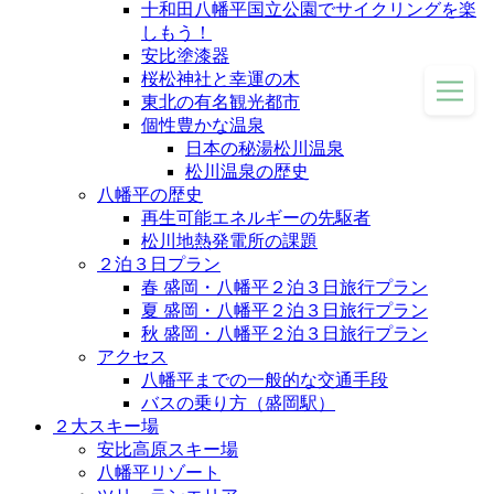
十和田八幡平国立公園でサイクリングを楽
しもう！
安比塗漆器
桜松神社と幸運の木
東北の有名観光都市
個性豊かな温泉
日本の秘湯松川温泉
松川温泉の歴史
八幡平の歴史
再生可能エネルギーの先駆者
松川地熱発電所の課題
２泊３日プラン
春 盛岡・八幡平２泊３日旅行プラン
夏 盛岡・八幡平２泊３日旅行プラン
秋 盛岡・八幡平２泊３日旅行プラン
アクセス
八幡平までの一般的な交通手段
バスの乗り方（盛岡駅）
２大スキー場
安比高原スキー場
八幡平リゾート