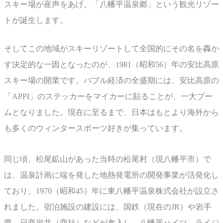
スキー場が産声をあげ、「八幡平温泉郷」という観光リゾー
トが誕生します。
そしてこの地域がスキーリゾートして全国的にその名を轟か
す決定的な一因となったのが、1981（昭和56）年の安比高原
スキー場の開業です。バブル経済の全盛期には、安比高原の
「APPI」のステッカーをマイカーに貼ることが、一大ブー
ムとなりました。現在に至るまで、日本はもとより海外から
も多くのウィンタースポーツ好きが集っています。
同じ頃、松尾鉱山があった当時の松尾村（現八幡平市）で
は、温泉計画に端を発した地熱発電所の開発事業が活発化し
ており、1970（昭和45）年に東八幡平温泉株式会社が設立さ
れました。宿泊施設の建設には、国鉄（現在のJR）や岩手
県、日商岩井（商社）などが参入し、八幡平ハイツ、ライジ