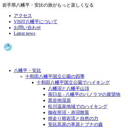
岩手県八幡平・安比の旅がもっと楽しくなる
アクセス
VISIT八幡平について
お問い合わせ
Latest news
八幡平・安比
十和田八幡平国立公園の四季
十和田八幡平国立公園でハイキング
八幡沼と八幡平山頂
茶臼岳 - 八幡平のパノラマの展望地
黒谷地湿原
松川温泉地域でのハイキング
御在所沼・赤沼散策
焼走り熔岩流と自然の力
安比高原の草原とブナの森