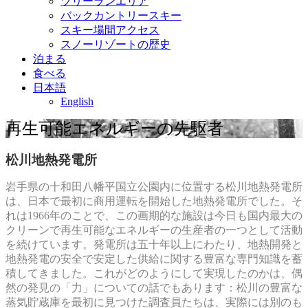
ツリーランエリア
バックカントリースキー
スキー場間アクセス
スノーリゾートの歴史
泊まる
食べる
日本語
English
再生可能エネルギーの先駆者
松川地熱発電所
岩手県の十和田八幡平国立公園内に位置する松川地熱発電所
は、日本で最初に商用運転を開始した地熱発電所でした。そ
れは1966年のことで、この画期的な施設は今日も国内最大の
クリーンで再生可能なエネルギーの生産者の一つとして活動
を続けています。発電所は五十年以上にわたり、地熱開発と
地熱発電の安全で安定した供給に関する豊富な専門知識を蓄
積してきました。これがどのようにして実現したのかは、偶
然の発見の「力」についての話でもあります：松川の豊富な
蒸気貯蔵庫を最初に見つけた調査員たちは、実際には別のも