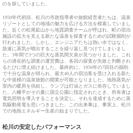
のを探していました。
1950年代初頭、松川の市政指導者や旅館経営者たちは、温泉
リゾートとしての地域の魅力を広げる方法を模索していまし
た。近くの松尾鉱山から地質調査チームが呼ばれ、町の宿泊
施設の拡大を支える新たな温泉を探査するための試験掘削が
行われました。しかし、エンジニアたちは熱い水ではなく、
急速に蒸気が噴出することを繰り返し見つけてしまいまし
た。3年間で3つの巨大な蒸気間欠泉が見つかりました。これ
らの潜在的な調査の運営費は、各回の探査が失敗と判断され
るたびに増え続けました。最終的に、1956年の7回目の掘削
で十分な温泉が得られ、最大40人の宿泊客を受け入れる新た
な中規模の温泉旅館の開業が可能となりました。地熱蒸気が
室内の暖房を供給し、ランプは灯油とガスに依存していまし
た。八幡平がその夏に国立公園に指定されたとき、所有者は
電気照明を導入することを決定し、それを達成するために蒸
気駆動発電を思いつきました。この出来事は、事実上、松川
での地熱エネルギー生産の始まりでした。
松川の安定したパフォーマンス