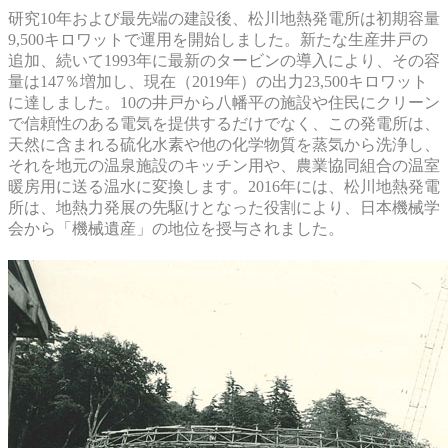
研究10年および最先端の建設後、松川地熱発電所は初期容量
9,500キロワットで運用を開始しました。新たな生産井戸の
追加、続いて1993年に最新のタービンの導入により、その容
量は147％増加し、現在（2019年）の出力23,500キロワット
に達しました。10の井戸から八幡平の施設や住民にクリーン
で信頼性のある電気を提供するだけでなく、この発電所は、
天然に含まれる硫化水素や他の化学物質を蒸気から洗浄し、
それを地元の温泉施設のキッチン用や、農業協同組合の温室
暖房用に送る温水に変換します。2016年には、松川地熱発電
所は、地熱力発展の先駆けとなった役割により、日本機械学
会から「機械遺産」の地位を授与されました。