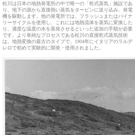
松川は日本の地熱発電所の中で唯一の「乾式蒸気」施設であ
り、地下の源から直接熱い蒸気をタービンに送り込み、発電
機を駆動します。他の発電所では、フラッシュまたはバイナ
リーサイクルを使用し、これには地熱流体を蒸気に変換した
り、適度な温度の水を蒸発させるといった追加の手順が必要
です。より単純なプロセスである松川の直接乾式蒸気技術
は、地熱変換の最古のタイプで、1904年にイタリアのラルデ
レロで初めて実験的に開発・使用されました。