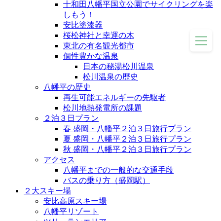
十和田八幡平国立公園でサイクリングを楽
しもう！
安比塗漆器
桜松神社と幸運の木
東北の有名観光都市
個性豊かな温泉
日本の秘湯松川温泉
松川温泉の歴史
八幡平の歴史
再生可能エネルギーの先駆者
松川地熱発電所の課題
２泊３日プラン
春 盛岡・八幡平２泊３日旅行プラン
夏 盛岡・八幡平２泊３日旅行プラン
秋 盛岡・八幡平２泊３日旅行プラン
アクセス
八幡平までの一般的な交通手段
バスの乗り方（盛岡駅）
２大スキー場
安比高原スキー場
八幡平リゾート