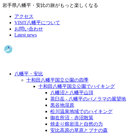
岩手県八幡平・安比の旅がもっと楽しくなる
アクセス
VISIT八幡平について
お問い合わせ
Latest news
八幡平・安比
十和田八幡平国立公園の四季
十和田八幡平国立公園でハイキング
八幡沼と八幡平山頂
茶臼岳 - 八幡平のパノラマの展望地
黒谷地湿原
松川温泉地域でのハイキング
御在所沼・赤沼散策
焼走り熔岩流と自然の力
安比高原の草原とブナの森